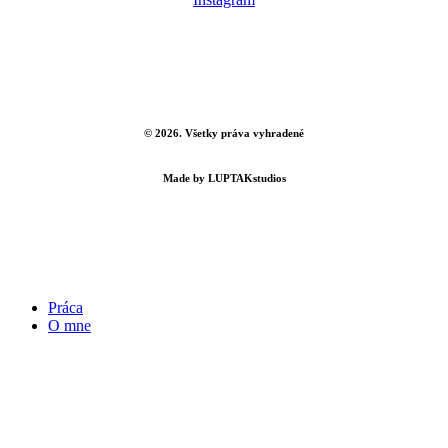
©
2026
. Všetky práva vyhradené
Made by
LUPTAKstudios
Close
Práca
Menu
O mne