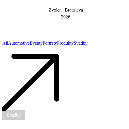
Zvolen | Bratislava
2026
All
Automotive
Eventy
Portréty
Produkty
Svadby
Svadobná
fotografia
Svadby