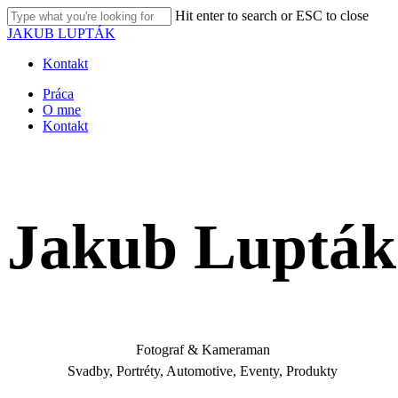
Skip
Hit enter to search or ESC to close
to
Close
JAKUB LUPTÁK
main
Search
content
Kontakt
Menu
Práca
O mne
Kontakt
Jakub Lupták
Fotograf & Kameraman
Svadby, Portréty, Automotive, Eventy, Produkty